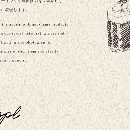
イティングや撮影技術をフル活用し
アに表現します。
 the appeal of brand-name products
n our social networking sites and
f lighting and photographic
eatures of each item and clearly
name products.