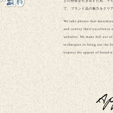
との特長を引き出すため、ラ
て、ブランド品の魅力をクリ
We take photos that maximize
and convey their excellence o
websites. We make full use o
techniques to bring out the f
express the appeal of brand-